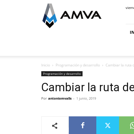
Antonio
viern
M.
Valls
NAV
y
I
Business
Central
Inicio
Programación y desarrollo
Cambiar la ruta
Programación y desarrollo
Cambiar la ruta d
Por
antoniomvalls
-
1 junio, 2019